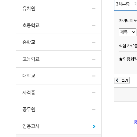
3차분류:
유치원
아이티치포
초등학교
중학교
직접 자료를
고등학교
★인증회원
대학교
자격증
공무원
중
임용고시