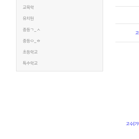
교육학
유치원
중등ㄱ_ㅅ
고
중등ㅇ_ㅎ
초등학교
특수학교
고수
[