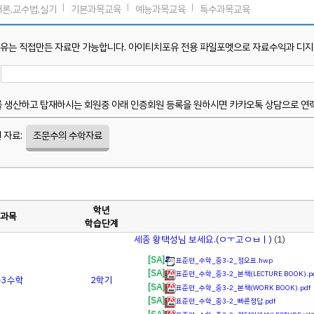
개론,교수법,실기
기본과목교육
예능과목교육
특수과목교육
유는 직접만든 자료만 가능합니다. 아이티치포유 전용 파일포멧으로 자료수익과 디지털
 생산하고 탑재하시는 회원중 아래 인증회원 등록을 원하시면 카카오톡 상담으로 연락
 자료:
조문수의 수학자료
학년
과목
학습단계
세종 황택성님 보세요.(ㅇㅜ고ㅇㅂㅣ)
(1)
[SA]
표준편_수학_중3-2_정오표.hwp
[SA]
표준편_수학_중3-2_본책(LECTURE BOOK).p
3
수학
2학기
[SA]
표준편_수학_중3-2_본책(WORK BOOK).pdf
[SA]
표준편_수학_중3-2_빠른정답.pdf