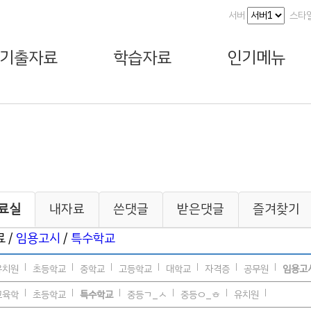
서버
스타
기출자료
학습자료
인기메뉴
료실
내자료
쓴댓글
받은댓글
즐겨찾기
 /
임용고시
/
특수학교
유치원
초등학교
중학교
고등학교
대학교
자격증
공무원
임용고
교육학
초등학교
특수학교
중등ㄱ_ㅅ
중등ㅇ_ㅎ
유치원