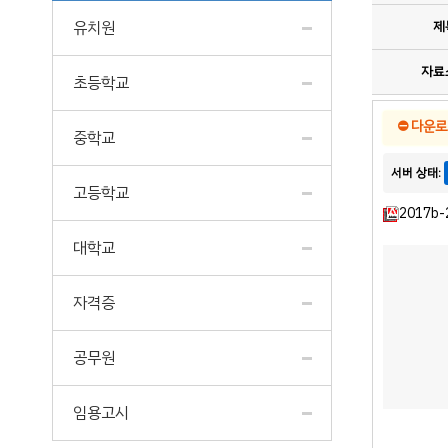
유치원
제
자료
초등학교
⛔
다운로
중학교
서버 상태:
고등학교
2017b-2
대학교
자격증
공무원
임용고시