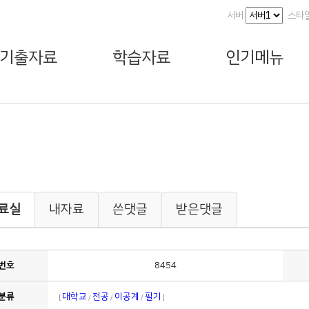
서버
스타
기출자료
학습자료
인기메뉴
료실
내자료
쓴댓글
받은댓글
번호
8454
분류
대학교
전공
이공계
필기
[
/
/
/
]