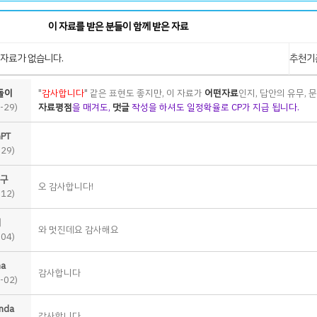
이 자료를 받은 분들이 함께 받은 자료
자료가 없습니다.
추천기
돌이
"
감사합니다
" 같은 표현도 좋지만, 이 자료가
어떤자료
인지, 답안의 유무, 
-29)
자료평점
을 매겨도,
댓글
작성을 하셔도 일정확율로 CP가 지급 됩니다.
PT
-29)
구
오 감사합니다!
-12)
리
와 멋진데요 감사해요
-04)
ma
감사합니다
-02)
nda
감사합니다