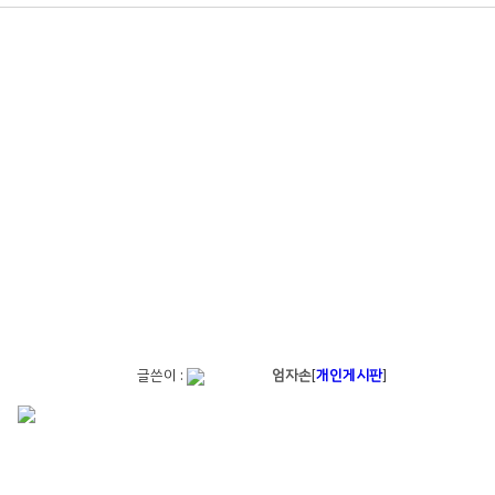
글쓴이 :
엄자손
[
개인게시판
]