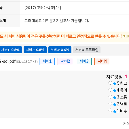
목
(2017)
고려대학교[24]
소개
고려대학교 미적분2 기말고사 기출입니다.
드 시
서버 사용량이 적은 곳
을 선택하면 더 빠르고 안정적으로 받을 수 있습니다!
(서
서버1:
0.8%
서버2:
0.8%
서버3:
0.6%
서버4:
오프라인
-sol.pdf
서버1
서버2
서버3
서버4
(Size:180.7 KB)
자료평점
1
5
최고
4
좋아
3
보통
2
별로
1
비추
저작