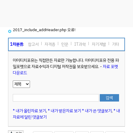
2017_include_addHeader.php 오류!
1차분류
:
참고서
자격증
인문
IT과학
자기계발
기타
아이티치포유는 직접만든 자료만 가능합니다. 아이티치포유 전용 파
일포멧으로 자료수익과 디지털 저작권을 보호받으세요. -
자료 포멧
다운로드
* 내가 올린자료 보기
,
* 내가 받은자료 보기
* 내가 쓴 댓글보기
,
* 내
자료에 달린 댓글보기