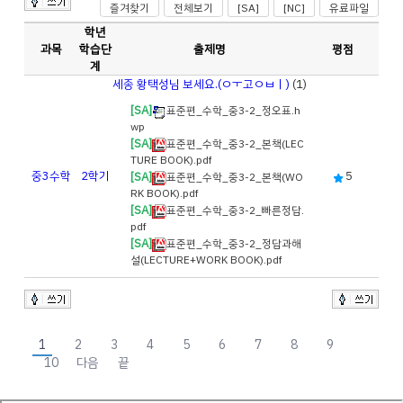
즐겨찾기
전체보기
[SA]
[NC]
유료파일
학년
과목
학습단
출제명
평점
계
세종 황택성님 보세요.(ㅇㅜ고ㅇㅂㅣ)
(1)
[SA]
표준편_수학_중3-2_정오표.h
wp
[SA]
표준편_수학_중3-2_본책(LEC
TURE BOOK).pdf
중3
수학
2학기
5
[SA]
표준편_수학_중3-2_본책(WO
RK BOOK).pdf
[SA]
표준편_수학_중3-2_빠른정답.
pdf
[SA]
표준편_수학_중3-2_정답과해
설(LECTURE+WORK BOOK).pdf
1
2
3
4
5
6
7
8
9
10
다음
끝