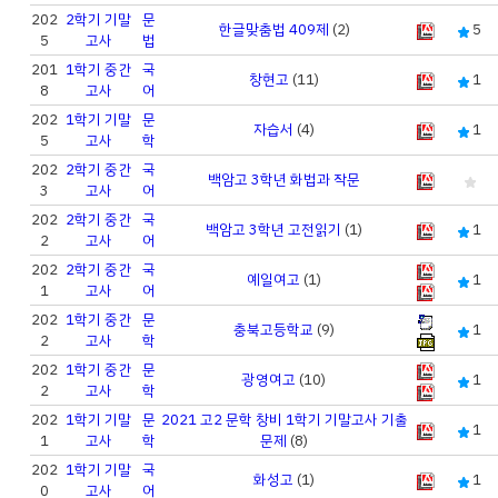
202
2학기 기말
문
한글맞춤법 409제
(2)
5
5
고사
법
201
1학기 중간
국
창현고
(11)
1
8
고사
어
202
1학기 기말
문
자습서
(4)
1
5
고사
학
202
2학기 중간
국
백암고 3학년 화법과 작문
3
고사
어
202
2학기 중간
국
백암고 3학년 고전읽기
(1)
1
2
고사
어
202
2학기 중간
국
예일여고
(1)
1
1
고사
어
202
1학기 중간
문
충북고등학교
(9)
1
2
고사
학
202
1학기 중간
문
광영여고
(10)
1
2
고사
학
202
1학기 기말
문
2021 고2 문학 창비 1학기 기말고사 기출
1
1
고사
학
문제
(8)
202
1학기 기말
국
화성고
(1)
1
0
고사
어