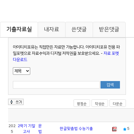
기출자료실
내자료
쓴댓글
받은댓글
아이티치포유는 직접만든 자료만 가능합니다. 아이티치포유 전용 파
일포멧으로 자료수익과 디지털 저작권을 보호받으세요. -
자료 포멧
다운로드
평점순
작성순
다운순
202
2학기 기말
문
한글맞춤법 수능기출
5
5
고사
법