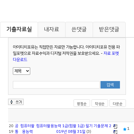
기출자료실
내자료
쓴댓글
받은댓글
아이티치포유는 직접만든 자료만 가능합니다. 아이티치포유 전용 파
일포멧으로 자료수익과 디지털 저작권을 보호받으세요. -
자료 포멧
다운로드
평점순
작성순
다운순
20
공
컴퓨터활
컴퓨터활용능력 1급(컴활 1급) 필기 기출문제 2
1
19
통
용능력
019년 08월 31일
(3)