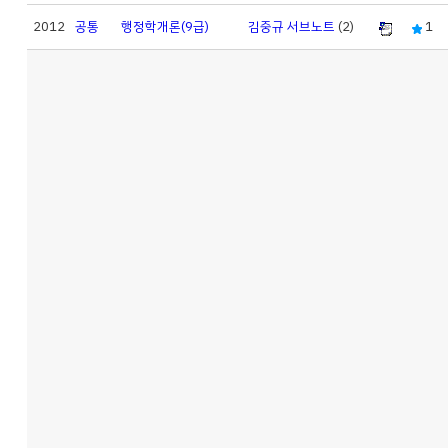
2012
공통
행정학개론(9급)
김중규 서브노트
(2)
1