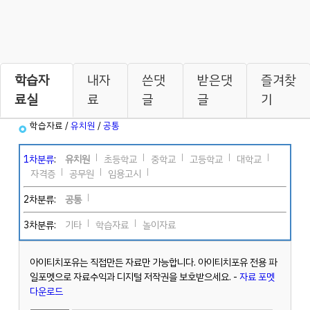
학습자
내자
쓴댓
받은댓
즐겨찾
료실
료
글
글
기
학습자료 /
유치원
/
공통
1차분류
:
유치원
초등학교
중학교
고등학교
대학교
자격증
공무원
임용고시
2차분류:
공통
3차분류:
기타
학습자료
놀이자료
아이티치포유는 직접만든 자료만 가능합니다. 아이티치포유 전용 파
일포멧으로 자료수익과 디지털 저작권을 보호받으세요. -
자료 포멧
다운로드