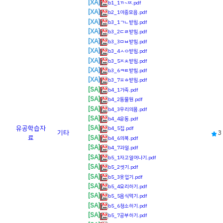
[XA]
b1_1ㄲ~ㅉ.pdf
[XA]
b2_1이중모음.pdf
[XA]
b3_1ㄱㄴ받침.pdf
[XA]
b3_2ㄷㄹ받침.pdf
[XA]
b3_3ㅁㅂ받침.pdf
[XA]
b3_4ㅅㅇ받침.pdf
[XA]
b3_5ㅈㅊ받침.pdf
[XA]
b3_6ㅋㅌ받침.pdf
[XA]
b3_7ㅍㅎ받침.pdf
[SA]
b4_1가족.pdf
[SA]
b4_2동물원.pdf
[SA]
b4_3우리의몸.pdf
[SA]
b4_4운동.pdf
[SA]
유공
학습자
b4_5집.pdf
기타
3
[SA]
료
b4_6의복.pdf
[SA]
b4_7과일.pdf
[SA]
b5_1자고일어나기.pdf
[SA]
b5_2씻기.pdf
[SA]
b5_3옷입기.pdf
[SA]
b5_4요리하기.pdf
[SA]
b5_5음식먹기.pdf
[SA]
b5_6청소하기.pdf
[SA]
b5_7공부하기.pdf