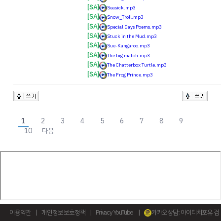
[SA]
Seasick.mp3
[SA]
Snow_Troll.mp3
[SA]
Special Days Poems.mp3
[SA]
Stuck in the Mud.mp3
[SA]
Sue-Kangaroo.mp3
[SA]
The big match.mp3
[SA]
The Chatterbox Turtle.mp3
[SA]
The Frog Prince.mp3
1
2
3
4
5
6
7
8
9
10
다음
이용약관
|
개인정보 보호정책
|
Privacy YouTube
|
카카오상담 : 아이티치포유 검