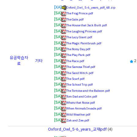
[XA]
Oxford_Owl_5-6_years_pdf_68.zip
[SA]
The Frog Prince.pdf
[SA]
The Gale.pdf
[SA]
The House that Jack Built.pdf
[SA]
The Laughing Princess.pdf
[SA]
The Lazy Giant.pdf
[SA]
The Magic Paintbrush.pdf
[SA]
The Noisy Day.pdf
[SA]
The Play Park.pdf
유공
학습자
[SA]
기타
2
The Race.pdf
료
[SA]
The Samosa Thief.pdf
[SA]
The Sand Witch.pdf
[SA]
The Scarf.pdf
[SA]
The School Trip.pdf
[SA]
The Tortoise and the Baboon.pdf
[SA]
Tom Dad and Colin.pdf
[SA]
Whats that Noise.pdf
[SA]
When Animals Invade.pdf
[SA]
Wild Weather.pdf
[SA]
Zak and Zee.pdf
Oxford_Owl_5-6_years_교재pdf
(4)