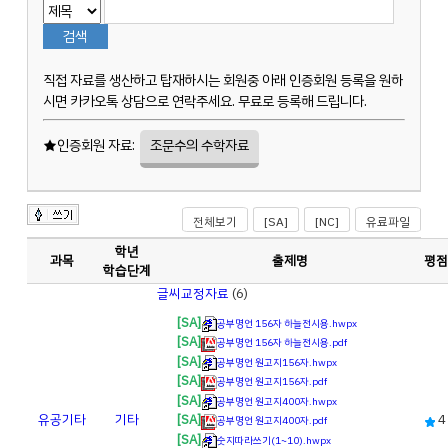
직접 자료를 생산하고 탑재하시는 회원중 아래 인증회원 등록을 원하
시면 카카오톡 상담으로 연락주세요. 무료로 등록해 드립니다.
★인증회원 자료:
조문수의 수학자료
전체보기
[SA]
[NC]
유료파일
학년
과목
출제명
평점
학습단계
글씨교정자료
(6)
[SA]
공부명언 156자 하늘전시용.hwpx
[SA]
공부명언 156자 하늘전시용.pdf
[SA]
공부명언 원고지156자.hwpx
[SA]
공부명언 원고지156자.pdf
[SA]
공부명언 원고지400자.hwpx
유공
기타
기타
4
[SA]
공부명언 원고지400자.pdf
[SA]
숫지따라쓰기(1~10).hwpx