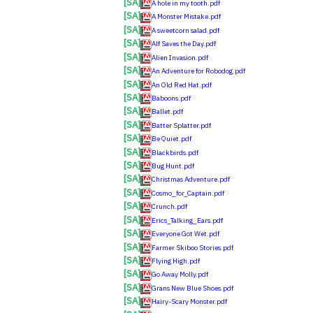
[SA]
A hole in my tooth.pdf
[SA]
A Monster Mistake.pdf
[SA]
A sweetcorn salad.pdf
[SA]
Alf Saves the Day.pdf
[SA]
Alien Invasion.pdf
[SA]
An Adventure for Robodog.pdf
[SA]
An Old Red Hat.pdf
[SA]
Baboons.pdf
[SA]
Ballet.pdf
[SA]
Batter Splatter.pdf
[SA]
Be Quiet.pdf
[SA]
Blackbirds.pdf
[SA]
Bug Hunt.pdf
[SA]
Christmas Adventure.pdf
[SA]
Cosmo_for_Captain.pdf
[SA]
Crunch.pdf
[SA]
Erics_Talking_Ears.pdf
[SA]
Everyone Got Wet.pdf
[SA]
Farmer Skiboo Stories.pdf
[SA]
Flying High.pdf
[SA]
Go Away Molly.pdf
[SA]
Grans New Blue Shoes.pdf
[SA]
Hairy-Scary Monster.pdf