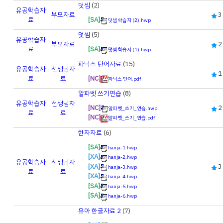
덧셈
(2)
유공
학습자
부모자료
3
료
[SA]
덧셈 학습지 (2).hwp
덧셈
(5)
유공
학습자
부모자료
2
료
[SA]
덧셈 학습지 (1).hwp
파닉스 단어자료
(15)
유공
학습자
선생님자
1
료
료
[NC]
파닉스 단어.pdf
알파벳 쓰기연습
(8)
유공
학습자
선생님자
[NC]
2
알파벳_쓰기_연습.hwp
료
료
[NC]
알파벳_쓰기_연습.pdf
한자자료
(6)
[SA]
hanja-1.hwp
[XA]
hanja-2.hwp
유공
학습자
선생님자
[XA]
3
hanja-3.hwp
료
료
[XA]
hanja-4.hwp
[SA]
hanja-5.hwp
[SA]
hanja-6.hwp
유아 한글자료 2
(7)