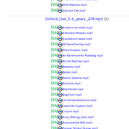
[SA]
Wild Weather.mp3
[SA]
Zak and Zee.mp3
Oxford_Owl_5-6_years_교재 mp3
(1)
[SA]
A hole in my tooth.mp3
[SA]
A Monster Mistake.mp3
[SA]
A sweetcorn salad.mp3
[SA]
Alf Saves the Day.mp3
[SA]
Alien Invasion.mp3
[SA]
An Adventure for Robodog.mp3
[SA]
An Old Red Hat.mp3
[SA]
Baboons.mp3
[SA]
Ballet.mp3
[SA]
Batter Splatter.mp3
[SA]
Be Quiet.mp3
[SA]
Blackbirds.mp3
[SA]
Bug Hunt.mp3
[SA]
Christmas Adventure.mp3
[SA]
Cosmo for Captain.mp3
[SA]
Crunch.mp3
[SA]
Erics_Talking_Ears.mp3
[SA]
Everyone Got Wet.mp3
[SA]
Farmer Skiboo Stories.mp3