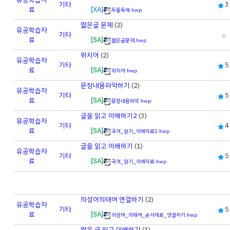
기타
3
료
[XA]
두줄독해.hwp
짧은글 문제
(2)
유공
학습자
기타
료
[SA]
짧은글문제.hwp
위치어
(2)
유공
학습자
기타
5
료
[SA]
위치어.hwp
문장내용파악하기
(2)
유공
학습자
기타
5
료
[SA]
문장내용파악.hwp
글을 읽고 이해하기2
(3)
유공
학습자
기타
4
료
[SA]
국어_읽기_이해자료2.hwp
글을 읽고 이해하기
(1)
유공
학습자
기타
5
료
[SA]
국어_읽기_이해자료.hwp
의성어의태어 연결하기
(2)
유공
학습자
기타
5
료
[SA]
의성어_의태어_순서대로_연결하기.hwp
짧은 글 읽고 이해하기
(1)