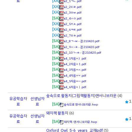
료
[XA]
a2_1ㄱㄴ.pdf
[XA]
a2_2ㄷㄹ.pdf
[XA]
a2_3ㅁㅂ.pdf
[SA]
a2_4ㅅㅇ.pdf
[XA]
a2_5ㅈㅊ.pdf
[XA]
a2_6ㅋㅌ.pdf
[XA]
a2_7ㅍㅎ.pdf
[SA]
a2_8ㄱ~ㅂ - 겸 210420.pdf
[SA]
a2_9ㅅ~ㅎ - 겸 210420.pdf
[SA]
a2_10ㄱ~ㅎ - 겸 210420.pdf
[SA]
a4_1자음+ㅏ.pdf
[SA]
a4_2자음+ㅓ.pdf
[SA]
a4_3자음+ㅗ.pdf
[SA]
a4_4자음+ㅜ.pdf
[SA]
a4_5자음+ㅡ.pdf
[SA]
a4_6자음+ㅣ.pdf
숲속으로 활동지(그림책활동지)앤서니브라운
(4)
유공
학습자
선생님자
1
료
료
[SA]
숲속으로 앤서니브라운.hwp
돼지책 활동지
(6)
유공
학습자
선생님자
1
료
료
[SA]
돼지책 -앤서니 브라운.hwp
Oxford_Owl_5-6_years_교재pdf
(5)