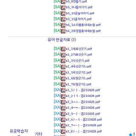
[SA]
b5_8만들기.pdf
[SA]
b5_9나들이가기.pdf
[SA]
b5_10공놀이하기.pdf
[SA]
b5_11움직이기.pdf
[SA]
b6_1소리를흉내내는말.pdf
[SA]
b6_2모양을흉내내는말.pdf
유아 한글자료
(3)
[SA]
a1_1세로선긋기.pdf
[SA]
a1_2가로선긋기.pdf
[SA]
a1_3사선긋기.pdf
[SA]
a1_4곡선긋기1.pdf
[SA]
a1_5곡선긋기2.pdf
[SA]
a1_6도형긋기1.pdf
[SA]
a1_7도형긋기2.pdf
[XA]
a3_1ㅏㅑ - 겸210428.pdf
[XA]
a3_2ㅓㅕ - 겸210428.pdf
[XA]
a3_3ㅗㅛ - 겸210428.pdf
[XA]
a3_4ㅜㅠ - 겸210428.pdf
[XA]
a3_5ㅡㅑ - 겸210428.pdf
[XA]
a3_6ㅏ~ㅕ - 겸210428.pdf
[XA]
a3_7ㅗ~ㅣ - 겸210428.pdf
[XA]
유공
학습자
a3_8ㅏ~ㅣ - 겸210428.pdf
기타
3