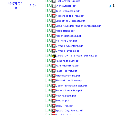
[SA]
Husky Adventure.pdf
유공
학습자
기타
1
[SA]
In the Garden.pdf
료
[SA]
Julia_Donaldson.pdf
[SA]
Kipper and the Trolls.pdf
[SA]
Land of the Dinosaurs.pdf
[SA]
Little Mouse Deer and the Crocodile.pdf
[SA]
Magic Tricks.pdf
[SA]
Max the Detective.pdf
[SA]
No Tricks Gran.pdf
[SA]
Olympic Adventure.pdf
[SA]
Olympic_Dreams.pdf
[SA]
Oxford_Owl_5-6_years_pdf_68.zip
[SA]
Painting the Loft.pdf
[SA]
Paris Adventure.pdf
[SA]
Paula-The-Vet.pdf
[SA]
Pirate Adventure.pdf
[SA]
Please do not Sneeze.pdf
[SA]
Queen Anneena's Feast.pdf
[SA]
Robots Special Day.pdf
[SA]
Rowing Boats.pdf
[SA]
Seasick.pdf
[SA]
Snow_Troll.pdf
[SA]
Special Days Poems.pdf