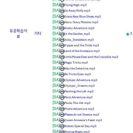
[SA]
Flying High.mp3
[SA]
Go Away Molly.mp3
[SA]
Grans New Blue Shoes.mp3
[SA]
Hairy-Scary Monster.mp3
[SA]
Husky Adventure.mp3
유공
학습자
기타
3
[SA]
In the Garden.mp3
료
[SA]
Julia_Donaldson.mp3
[SA]
Kipper and the Trolls.mp3
[SA]
Land of the Dinosaurs.mp3
[SA]
Little Mouse Deer and the Crocodile.mp3
[SA]
Magic Tricks.mp3
[SA]
Max the Detective.mp3
[SA]
No Tricks Gran.mp3
[SA]
Olympic Adventure.mp3
[SA]
Olympic_Dreams.mp3
[SA]
Painting the Loft.mp3
[SA]
Paris Adventure.mp3
[SA]
Paula-The-Vet.mp3
[SA]
Pirate Adventure.mp3
[SA]
Please do not Sneeze.mp3
[SA]
Queen Anneena's Feast.mp3
[SA]
Robots Special Day.mp3
[SA]
Rowing Boats.mp3