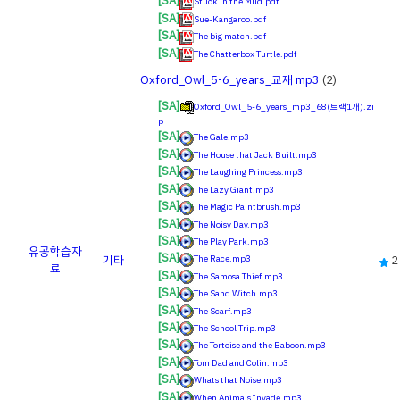
[SA]
Stuck in the Mud.pdf
[SA]
Sue-Kangaroo.pdf
[SA]
The big match.pdf
[SA]
The Chatterbox Turtle.pdf
Oxford_Owl_5-6_years_교재 mp3
(2)
[SA]
Oxford_Owl_5-6_years_mp3_68(트랙1개).zi
p
[SA]
The Gale.mp3
[SA]
The House that Jack Built.mp3
[SA]
The Laughing Princess.mp3
[SA]
The Lazy Giant.mp3
[SA]
The Magic Paintbrush.mp3
[SA]
The Noisy Day.mp3
[SA]
The Play Park.mp3
유공
학습자
[SA]
기타
2
The Race.mp3
료
[SA]
The Samosa Thief.mp3
[SA]
The Sand Witch.mp3
[SA]
The Scarf.mp3
[SA]
The School Trip.mp3
[SA]
The Tortoise and the Baboon.mp3
[SA]
Tom Dad and Colin.mp3
[SA]
Whats that Noise.mp3
[SA]
When Animals Invade.mp3