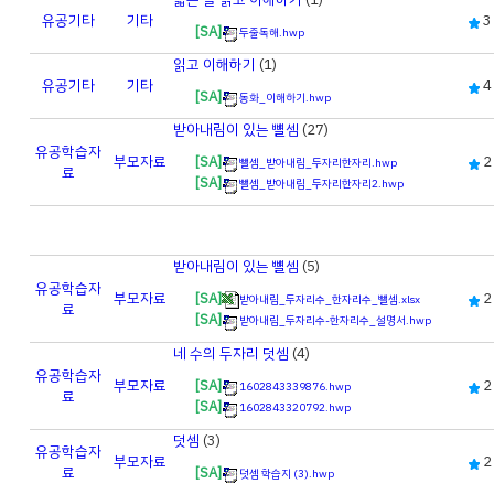
유공
기타
기타
3
[SA]
두줄독해.hwp
읽고 이해하기
(1)
유공
기타
기타
4
[SA]
동화_이해하기.hwp
받아내림이 있는 뺼셈
(27)
유공
학습자
부모자료
[SA]
2
뺄셈_받아내림_두자리한자리.hwp
료
[SA]
뺄셈_받아내림_두자리한자리2.hwp
받아내림이 있는 뺼셈
(5)
유공
학습자
부모자료
[SA]
2
받아내림_두자리수_한자리수_뺄셈.xlsx
료
[SA]
받아내림_두자리수-한자리수_설명서.hwp
네 수의 두자리 덧셈
(4)
유공
학습자
부모자료
[SA]
2
1602843339876.hwp
료
[SA]
1602843320792.hwp
덧셈
(3)
유공
학습자
부모자료
2
료
[SA]
덧셈 학습지 (3).hwp