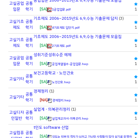
공업입문 2006~2015년도 6,9,수능 기출문제 모음집
고실
공업
공통
입문
학기
[SA]
1
1공업입문.pdf
기초제도 2006~2015년도 6,9,수능 기출문제 답지
(3)
고실
기초
공통
제도
학기
[SA]
1
4기초제도 답안지.pdf
기초제도 2006~2015년도 6,9,수능 기출문제 모음집
고실
기초
공통
제도
학기
[SA]
1
2기초제도.pdf
성취기준성취수준 예제
고실
공업
공통
입문
학기
[SA]
1
공업계열필수-공업입문.hwp
보건고등학교 - 노인간호
공통
고실
기타
학기
[SA]
1
노인간호.hwp
경제정리
(1)
공통
고실
기타
학기
[NA]
1
경제정리.hwp
실업계 - 의복관리정리
(1)
고실
디자
공통
인일반
학기
[SA]
1
실업계교과서-의복관리.hwp
t인도 software 산업
고실
컴퓨
공통
[SA]
인도는 빈부의 격차가 심하고 가난한 사람들이 많이 살기로 유명하