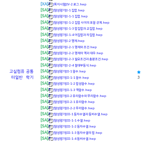
[XA]
[쪽지시험]Ⅳ-2 로그.hwp
[SA]
[형성평가]Ⅰ-1 집합.hwp
[SA]
[형성평가]Ⅰ-1-1 집합.hwp
[SA]
[형성평가]Ⅰ-1-2 집합 사이의 포함 관계.hwp
[SA]
[형성평가]Ⅰ-1-3 합집합과 교집합.hwp
[SA]
[형성평가]Ⅰ-1-4 여집합과 차집합.hwp
[SA]
[형성평가]Ⅰ-2 명제.hwp
[SA]
[형성평가]Ⅰ-2-1 명제와 조건.hwp
[SA]
[형성평가]Ⅰ-2-2 명제의 역과 대우.hwp
[SA]
[형성평가]Ⅰ-2-3 필요조건과 충분조건.hwp
[SA]
[형성평가]Ⅰ-2-4 절대부등식.hwp
[SA]
고실
컴퓨
공통
[형성평가]Ⅱ-1 함수.hwp
[SA]
터일반
학기
3
[형성평가]Ⅱ-1-1 함수.hwp
[SA]
[형성평가]Ⅱ-1-2 합성함수.hwp
[SA]
[형성평가]Ⅱ-1-3 역함수.hwp
[SA]
[형성평가]Ⅱ-2 유리함수와 무리함수.hwp
[SA]
[형성평가]Ⅱ-2-1 유리함수.hwp
[SA]
[형성평가]Ⅱ-2-2 무리함수.hwp
[SA]
[형성평가]Ⅲ-1 등차수열과 등비수열.hwp
[SA]
[형성평가]Ⅲ-1-1 수열.hwp
[SA]
[형성평가]Ⅲ-1-2 등차수열.hwp
[SA]
[형성평가]Ⅲ-1-3 등차수열의 합.hwp
[SA]
[형성평가]Ⅲ-1-4 등비수열.hwp