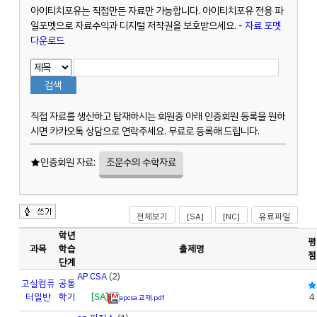
아이티치포유는 직접만든 자료만 가능합니다. 아이티치포유 전용 파
일포멧으로 자료수익과 디지털 저작권을 보호받으세요. -
자료 포멧
다운로드
직접 자료를 생산하고 탑재하시는 회원중 아래 인증회원 등록을 원하
시면 카카오톡 상담으로 연락주세요. 무료로 등록해 드립니다.
★인증회원 자료:
조문수의 수학자료
전체보기
[SA]
[NC]
유료파일
학년
평
과목
학습
출제명
점
단계
AP CSA
(2)
고실
컴퓨
공통
터일반
학기
[SA]
4
apcsa 교재.pdf