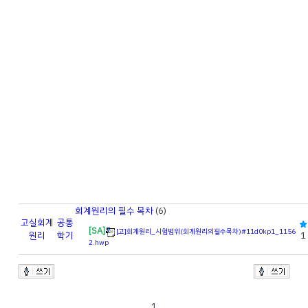
회계원리의 필수 목차
(6)
고실
회계
공통
[SA]
[고]회계원리_시험범위(회계원리의필수목차)#11d0kp1_1156
원리
학기
1
2.hwp
1