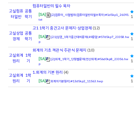
컴퓨터일반의 필수 목차
고실
컴퓨
공통
[SA]
[고]컴퓨터_시험범위(컴퓨터일반의필수목차)#1d5kp1_26091.
터일반
학기
1
txt
고1 1학기 중간고사 문제지-상업경제
(12)
고실
상업
공통
[SA]
[고1]상경_1학기중간대비문제(49문항)#57d5kp7_23358.hw
경제
학기
1
p
회계의 기초 객관식 주관식 문제지
(10)
고실
회계
1학
[SA]
[고]회계_1학기_단원별문제(전산회계)#56d0kp8_23356.hw
원리
기
1
p
1.회계의 기본 원리
(4)
고실
회계
1학
원리
기
[SA]
1
회계의기본원리)#13d5kp2_11563.hwp