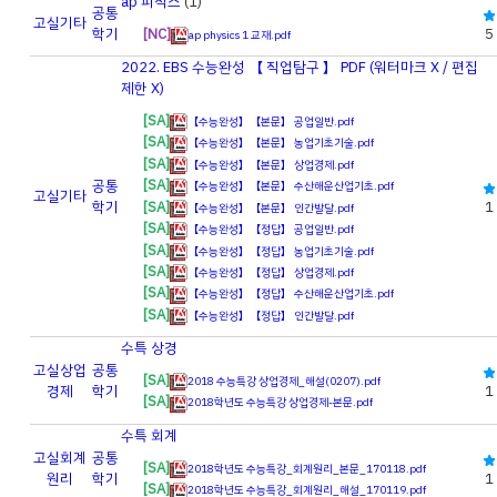
ap 피직스
(1)
공통
고실
기타
학기
[NC]
5
ap physics 1 교재.pdf
2022. EBS 수능완성 【 직업탐구 】 PDF (워터마크 X / 편집
제한 X)
[SA]
【수능완성】【본문】 공업일반.pdf
[SA]
【수능완성】【본문】 농업기초기술.pdf
[SA]
【수능완성】【본문】 상업경제.pdf
[SA]
공통
【수능완성】【본문】 수산해운산업기초.pdf
고실
기타
[SA]
학기
1
【수능완성】【본문】 인간발달.pdf
[SA]
【수능완성】【정답】 공업일반.pdf
[SA]
【수능완성】【정답】 농업기초기술.pdf
[SA]
【수능완성】【정답】 상업경제.pdf
[SA]
【수능완성】【정답】 수산해운산업기초.pdf
[SA]
【수능완성】【정답】 인간발달.pdf
수특 상경
고실
상업
공통
[SA]
2018 수능특강 상업경제_해설(0207).pdf
경제
학기
1
[SA]
2018학년도 수능특강 상업경제-본문.pdf
수특 회계
고실
회계
공통
[SA]
2018학년도 수능특강_회계원리_본문_170118.pdf
원리
학기
1
[SA]
2018학년도 수능특강_회계원리_해설_170119.pdf