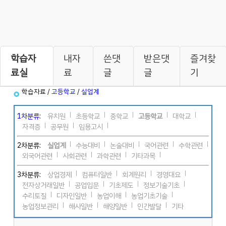
학습자
내자
쓴댓
받은댓
즐겨찾
료실
료
글
글
기
학습자료 /
고등학교
/
실업계
1차분류
:
유치원
초등학교
중학교
고등학교
대학교
자격증
공무원
임용고시
2차분류:
실업계
수능대비
논술대비
국어관련
수학관련
외국어관련
사회관련
과학관련
기타과목
3차분류:
상업경제
컴퓨터일반
회계원리
경영대요
전자상거래일반
공업입문
기초제도
정보기술기초
수리토질
디자인일반
농업이해
농업기초기술
농업정보관리
해사일반
해양일반
인간발달
기타