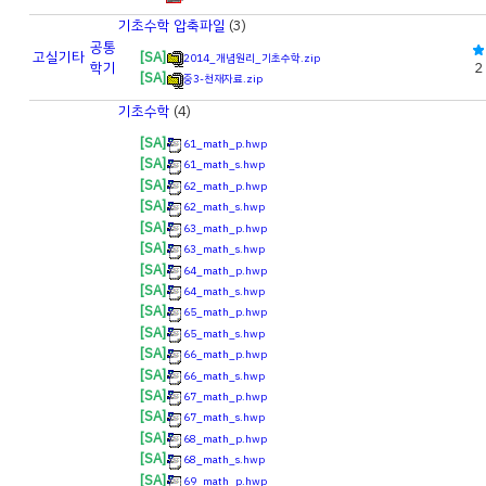
기초수학 압축파일
(3)
공통
고실
기타
[SA]
2014_개념원리_기초수학.zip
학기
2
[SA]
중3-천재자료.zip
기초수학
(4)
[SA]
61_math_p.hwp
[SA]
61_math_s.hwp
[SA]
62_math_p.hwp
[SA]
62_math_s.hwp
[SA]
63_math_p.hwp
[SA]
63_math_s.hwp
[SA]
64_math_p.hwp
[SA]
64_math_s.hwp
[SA]
65_math_p.hwp
[SA]
65_math_s.hwp
[SA]
66_math_p.hwp
[SA]
66_math_s.hwp
[SA]
67_math_p.hwp
[SA]
67_math_s.hwp
[SA]
68_math_p.hwp
[SA]
68_math_s.hwp
[SA]
69_math_p.hwp