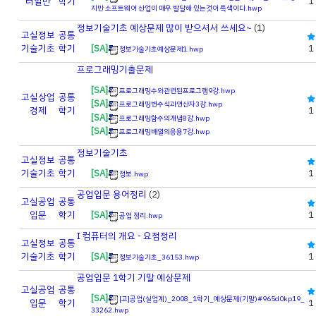
터일반
학기
1
지만 소프트웨어 산업이 매우 발달해 있는것이 특색이다.hwp
정보기술기초 예상문제 많이 받으셔서 쓰세요~
(1)
고실
정보
공통
기술기초
학기
[SA]
1
정보기술기초예상문제1.hwp
프로그래밍기출문제
[SA]
프로그래밍수와관련된프로그램9강.hwp
고실
상업
공통
[SA]
프로그래밍변수식과연산자3강.hwp
경제
학기
1
[SA]
프로그래밍함수의개념8강.hwp
[SA]
프로그래밍배열의응용7강.hwp
정보기술기초
고실
정보
공통
기술기초
학기
[SA]
1
정보.hwp
공업입문 용어정리
(2)
고실
공업
공통
입문
학기
[SA]
1
공업 정리.hwp
I 컴퓨터의 개요 - 요점정리
고실
정보
공통
기술기초
학기
[SA]
1
정보기술기초_36153.hwp
공업입문 1학기 기말 예상문제
고실
공업
공통
[SA]
[고]공업(실업계)_2008_1학기_예상문제(기말)#965d0kp19_
입문
학기
1
33262.hwp