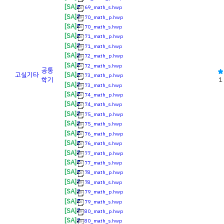
[SA]
69_math_s.hwp
[SA]
70_math_p.hwp
[SA]
70_math_s.hwp
[SA]
71_math_p.hwp
[SA]
71_math_s.hwp
[SA]
72_math_p.hwp
[SA]
72_math_s.hwp
공통
고실
기타
[SA]
73_math_p.hwp
학기
1
[SA]
73_math_s.hwp
[SA]
74_math_p.hwp
[SA]
74_math_s.hwp
[SA]
75_math_p.hwp
[SA]
75_math_s.hwp
[SA]
76_math_p.hwp
[SA]
76_math_s.hwp
[SA]
77_math_p.hwp
[SA]
77_math_s.hwp
[SA]
78_math_p.hwp
[SA]
78_math_s.hwp
[SA]
79_math_p.hwp
[SA]
79_math_s.hwp
[SA]
80_math_p.hwp
[SA]
80_math_s.hwp