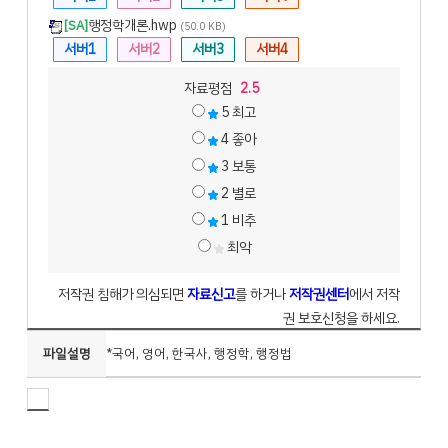
행정학개론.hwp
[SA]
(50.0 KB)
서버1
서버2
서버3
서버4
자료평점
2.5
5
최고
4
좋아
3
보통
2
별로
1
비추
최악
저작권 침해가 의심되면
자료신고
를 하거나
저작권센터
에서 저작
권 보호신청을 하세요.
파일설명
*국어, 영어, 한국사, 행정학, 행정법