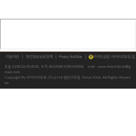
이용약관
|
개인정보 보호정책
|
Privacy YouTube
|
카카오상담 : 아이티치포유 검
색
오늘:118522/254541, 누적:45030819/82343841
mail : www.iteach4u.kr@g
mail.com
Copyright By 아이티치포유.(구)교사수업연구모임. Since.2004. All Rights Reserv
ed.