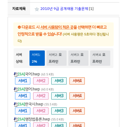
자료제목
2010년 9급 공개채용 기출문제
[1]
⛔
다운로드 시
서버 사용량이 적은 곳
을 선택하면 더 빠르고
안정적으로 받을 수 있습니다!
(서버 사용량은 5초마다 갱신됩니
다)
서버
서버1:
서버2:
오
서버3:
오
서버4:
오
상태:
2%
프라인
프라인
프라인
국어.hwp
[SA]
(63.5 KB)
서버1
서버2
서버3
서버4
영어.hwp
[SA]
(60.0 KB)
서버1
서버2
서버3
서버4
한국사.hwp
[SA]
(55.5 KB)
서버1
서버2
서버3
서버4
행정법총론.hwp
[SA]
(55.0 KB)
서버1
서버2
서버3
서버4