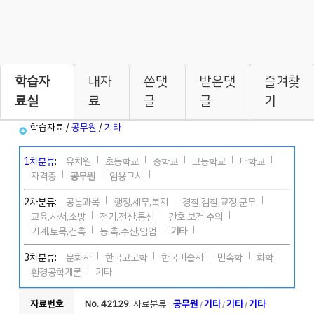
학습자
내자
쓴댓
받은댓
즐겨찾
료실
료
글
글
기
학습자료 /
공무원
/
기타
1차분류
:
유치원
초등학교
중학교
고등학교
대학교
자격증
공무원
임용고시
2차분류:
공통과목
행정,세무,복지
경찰,검찰,교정,군무
교육,사서,소방
전기,전산,통신
간호,보건,수의
기계,토목,건축
농.축.수산,임업
기타
3차분류:
문화사
한국고고학
한국미술사
민속학
화학
환경공학개론
기타
자료번호
No. 42129
, 자료분류 :
공무원
기타
기타
기타
/
/
/