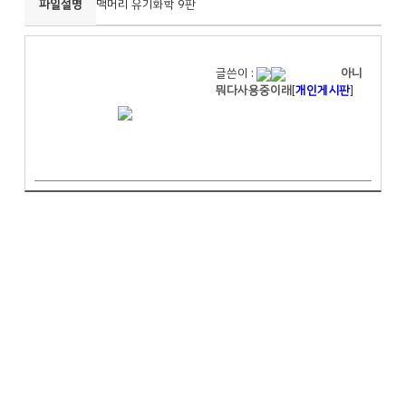
파일설명
맥머리 유기화학 9판
글쓴이 :
아니
뭐다사용중이래
[
개인게시판
]