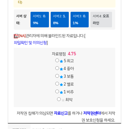
다)
서버 상
서버1:
0.
서버2:
1.
서버3:
0.
서버4:
오프
태:
9%
8%
1%
라인
관리자에 의해 블라인드된 자료입니다.[
[NA]
파일확인 및 이의신청
]
자료평점
4.75
5
최고
4
좋아
3
보통
2
별로
1
비추
최악
저작권 침해가 의심되면
자료신고
를 하거나
저작권센터
에서 저작
권 보호신청을 하세요.