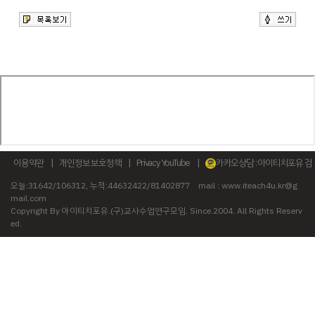
이용약관
|
개인정보 보호정책
|
Privacy YouTube
|
카카오상담 : 아이티치포유 검
색
오늘:31642/106312, 누적:44632422/81402877
mail : www.iteach4u.kr@g
mail.com
Copyright By 아이티치포유.(구)교사수업연구모임. Since.2004. All Rights Reserv
ed.