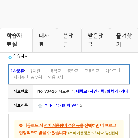
학습자
내자
쓴댓
받은댓
즐겨찾
료실
료
글
글
기
학습자료
1차분류
:
유치원
초등학교
중학교
고등학교
대학교
자격증
공무원
임용고시
자료번호
No. 73416
, 자료분류 :
대학교
자연과학
화학과
기타
/
/
/
자료제목
맥머리 유기화학 9판
[5]
⛔
다운로드 시
서버 사용량이 적은 곳
을 선택하면 더 빠르고
안정적으로 받을 수 있습니다!
(서버 사용량은 5초마다 갱신됩니