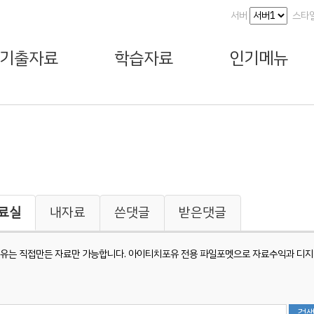
서버
스타
기출자료
학습자료
인기메뉴
료실
내자료
쓴댓글
받은댓글
유는 직접만든 자료만 가능합니다. 아이티치포유 전용 파일포멧으로 자료수익과 디지털