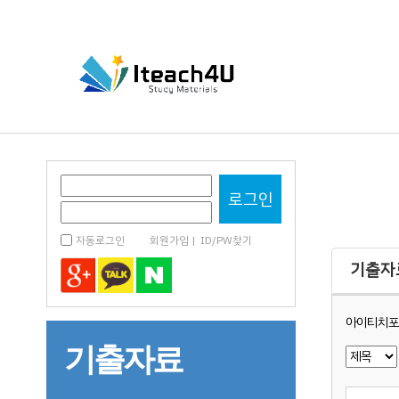
자동로그인
회원가입
|
ID/PW찾기
기출자
아이티치포
기출자료