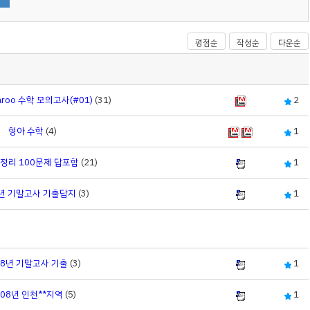
평점순
작성순
다운순
garoo 수학 모의고사(#01)
(31)
2
형아 수학
(4)
1
정리 100문제 답포함
(21)
1
8년 기말고사 기출답지
(3)
1
08년 기말고사 기출
(3)
1
008년 인천**지역
(5)
1