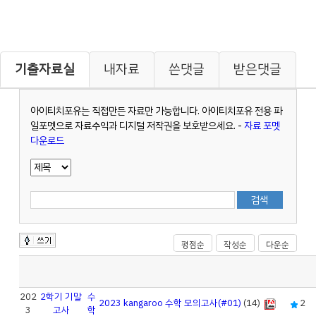
기출자료실
내자료
쓴댓글
받은댓글
아이티치포유는 직접만든 자료만 가능합니다. 아이티치포유 전용 파
일포멧으로 자료수익과 디지털 저작권을 보호받으세요. -
자료 포멧
다운로드
평점순
작성순
다운순
202
2학기 기말
수
2023 kangaroo 수학 모의고사(#01)
(14)
2
3
고사
학