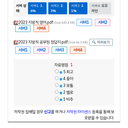
서버 상
서버1:
1.
서버2:
2.
서버3:
2.
서버4:
오프
태:
6%
3%
1%
라인
2023 지방직 영어.pdf
서버1
서버2
(Size:145.4 KB)
서버3
서버4
2023 지방직 공무원 정답지.pdf
미리보기
(Size:66.0 KB)
서버1
서버2
서버3
서버4
자료평점
1
5
최고
4
좋아
3
보통
2
별로
1
비추
저작권 침해일 경우
신고
를 하거나
저작권 라이센스
등록을 통해 보
호받을 수 있습니다.